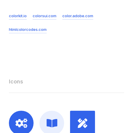
colorkit.io
colorsui.com
color.adobe.com
htmlcolorcodes.com
Icons