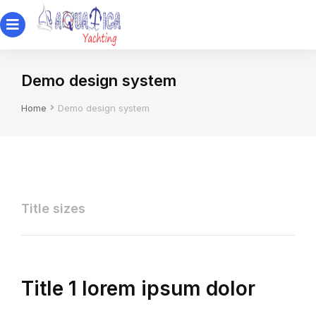
Demo design system
You are here:
Home
Demo design system
Title sizes
Title 1 lorem ipsum dolor