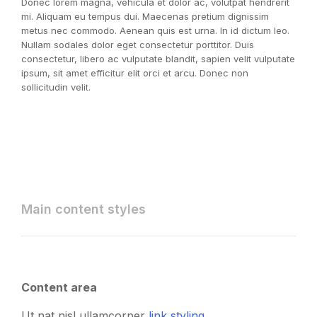
Donec lorem magna, vehicula et dolor ac, volutpat hendrerit
mi. Aliquam eu tempus dui. Maecenas pretium dignissim
metus nec commodo. Aenean quis est urna. In id dictum leo.
Nullam sodales dolor eget consectetur porttitor. Duis
consectetur, libero ac vulputate blandit, sapien velit vulputate
ipsum, sit amet efficitur elit orci et arcu. Donec non
sollicitudin velit.
Main content styles
Content area
Ut nat nisl ullamcorper
link styling